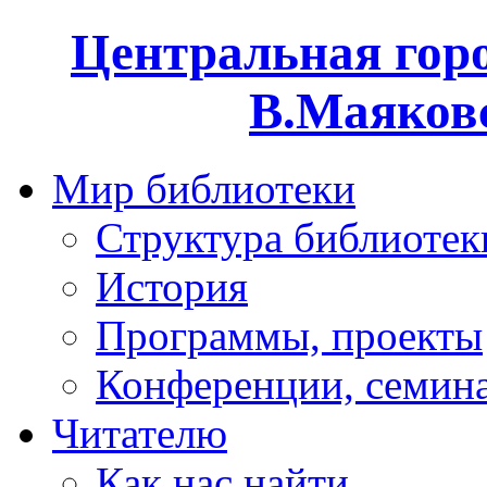
Центральная горо
В.Маяковс
Мир библиотеки
Структура библиотек
История
Программы, проекты
Конференции, семин
Читателю
Как нас найти