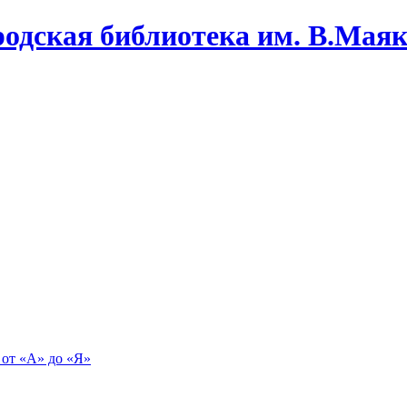
одская библиотека им. В.Маяко
 от «А» до «Я»