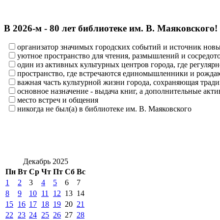
В 2026‑м - 80 лет библиотеке им. В. Маяковского!
организатор значимых городских событий и источник нов
уютное пространство для чтения, размышлений и сосредот
один из активных культурных центров города, где регулярн
пространство, где встречаются единомышленники и рождаю
важная часть культурной жизни города, сохраняющая тра
основное назначение - выдача книг, а дополнительные ак
место встреч и общения
никогда не был(а) в библиотеке им. В. Маяковского
Декабрь 2025
Пн
Вт
Ср
Чт
Пт
Сб
Вс
1
2
3
4
5
6
7
8
9
10
11
12
13
14
15
16
17
18
19
20
21
22
23
24
25
26
27
28