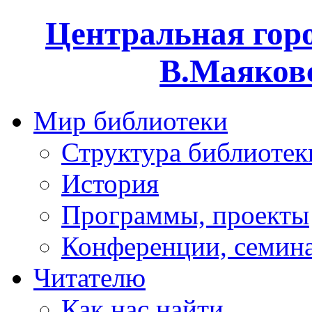
Центральная горо
В.Маяковс
Мир библиотеки
Структура библиотек
История
Программы, проекты
Конференции, семин
Читателю
Как нас найти