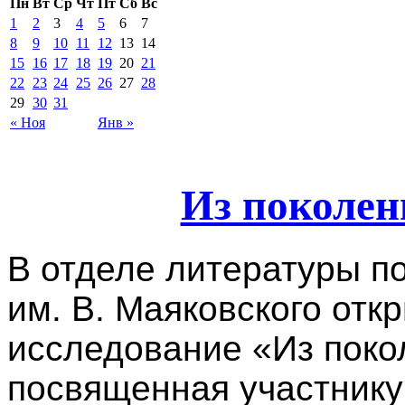
Пн
Вт
Ср
Чт
Пт
Сб
Вс
1
2
3
4
5
6
7
8
9
10
11
12
13
14
15
16
17
18
19
20
21
22
23
24
25
26
27
28
29
30
31
« Ноя
Янв »
Из поколен
В отделе литературы п
им. В. Маяковского отк
исследование «Из поко
посвященная участнику