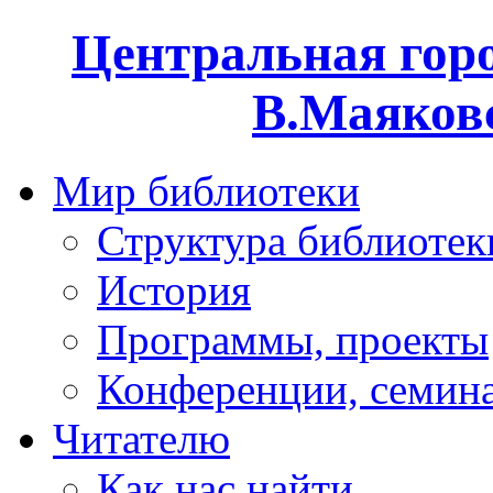
Центральная горо
В.Маяковс
Мир библиотеки
Структура библиотек
История
Программы, проекты
Конференции, семин
Читателю
Как нас найти