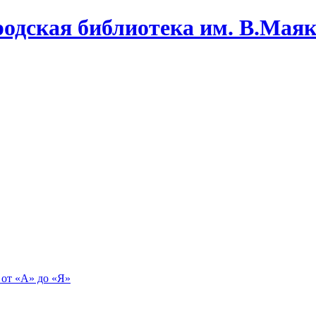
одская библиотека им. В.Маяко
 от «А» до «Я»