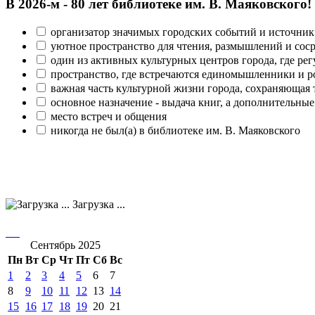
В 2026‑м - 80 лет библиотеке им. В. Маяковского!
организатор значимых городских событий и источник
уютное пространство для чтения, размышлений и сос
один из активных культурных центров города, где рег
пространство, где встречаются единомышленники и р
важная часть культурной жизни города, сохраняющая
основное назначение - выдача книг, а дополнительн
место встреч и общения
никогда не был(а) в библиотеке им. В. Маяковского
Загрузка ...
Сентябрь 2025
Пн
Вт
Ср
Чт
Пт
Сб
Вс
1
2
3
4
5
6
7
8
9
10
11
12
13
14
15
16
17
18
19
20
21