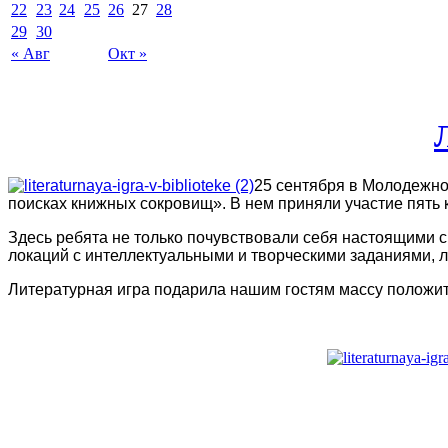
22
23
24
25
26
27
28
29
30
« Авг
Окт »
25 сентября в Молодежно
поисках книжных сокровищ
»
. В нем приняли участие пят
Здесь ребята не только почувствовали себя настоящими с
локаций с
интеллектуальными и творческими заданиями, 
Литературная игра подарила нашим гостям массу положит