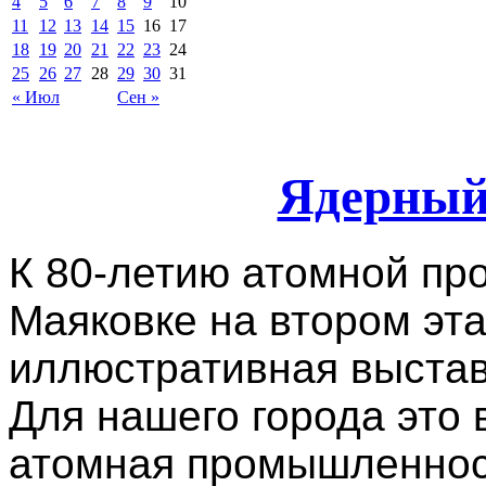
4
5
6
7
8
9
10
11
12
13
14
15
16
17
18
19
20
21
22
23
24
25
26
27
28
29
30
31
« Июл
Сен »
Ядерный
К 80-летию атомной пр
Маяковке на втором эт
иллюстративная выста
Для нашего города это 
атомная промышленност