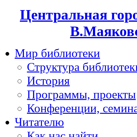
Центральная горо
В.Маяковс
Мир библиотеки
Структура библиотек
История
Программы, проекты
Конференции, семин
Читателю
Как нас найти