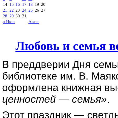
14
15
16
17
18
19
20
21
22
23
24
25
26
27
28
29
30
31
« Июн
Авг »
Любовь и семья в
В преддверии Дня семь
библиотеке им. В. Маяк
оформлена книжная вы
ценностей — семья»
.
Этот праздник — светл