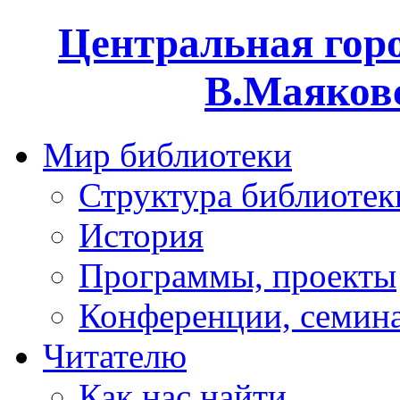
Центральная горо
В.Маяковс
Мир библиотеки
Структура библиотек
История
Программы, проекты
Конференции, семин
Читателю
Как нас найти