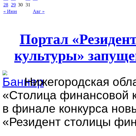
28
29
30
31
« Июн
Авг »
Портал «Резиден
культуры» запуще
Нижегородская обла
«Столица финансовой к
в финале конкурса нов
«Резидент столицы фин