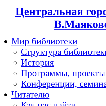
Центральная горо
В.Маяковс
Мир библиотеки
Структура библиотек
История
Программы, проекты
Конференции, семин
Читателю
Как нас найти