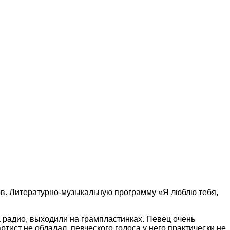
нов. Литературно-музыкальную программу «Я люблю тебя,
а радио, выходили на грампластинках. Певец очень
ист не обладал, певческого голоса у него практически не