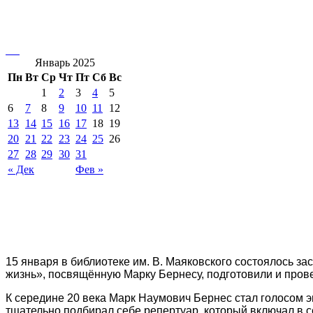
Январь 2025
Пн
Вт
Ср
Чт
Пт
Сб
Вс
1
2
3
4
5
6
7
8
9
10
11
12
13
14
15
16
17
18
19
20
21
22
23
24
25
26
27
28
29
30
31
« Дек
Фев »
15 января в библиотеке им. В. Маяковского состоялось з
жизнь», посвящённую Марку Бернесу, подготовили и прове
К середине 20 века Марк Наумович Бернес стал голосом эп
тщательно подбирал себе репертуар, который включал в с