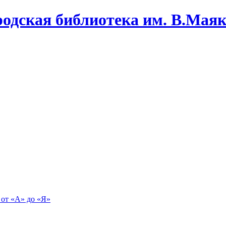
одская библиотека им. В.Маяко
 от «А» до «Я»