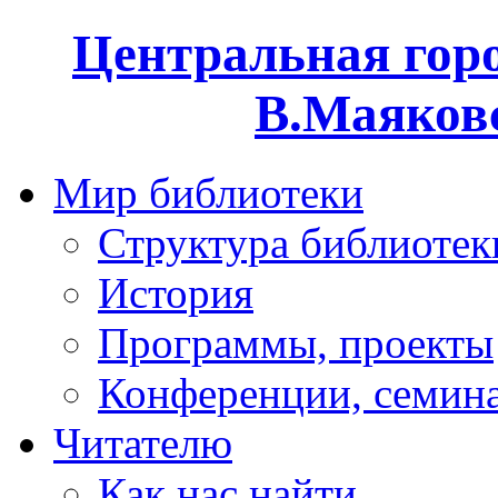
Центральная горо
В.Маяковс
Мир библиотеки
Структура библиотек
История
Программы, проекты
Конференции, семин
Читателю
Как нас найти