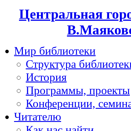
Центральная горо
В.Маяковс
Мир библиотеки
Структура библиотек
История
Программы, проекты
Конференции, семин
Читателю
Как нас найти