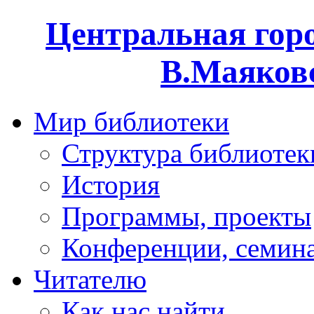
Центральная горо
В.Маяковс
Мир библиотеки
Структура библиотек
История
Программы, проекты
Конференции, семин
Читателю
Как нас найти