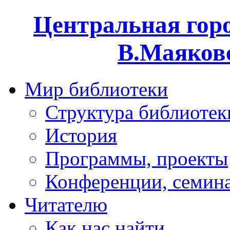
Центральная горо
В.Маяковс
Мир библиотеки
Структура библиотек
История
Программы, проекты
Конференции, семин
Читателю
Как нас найти