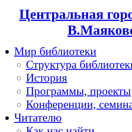
Центральная горо
В.Маяковс
Мир библиотеки
Структура библиотек
История
Программы, проекты
Конференции, семин
Читателю
Как нас найти