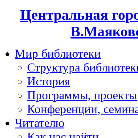
Центральная горо
В.Маяковс
Мир библиотеки
Структура библиотек
История
Программы, проекты
Конференции, семин
Читателю
Как нас найти