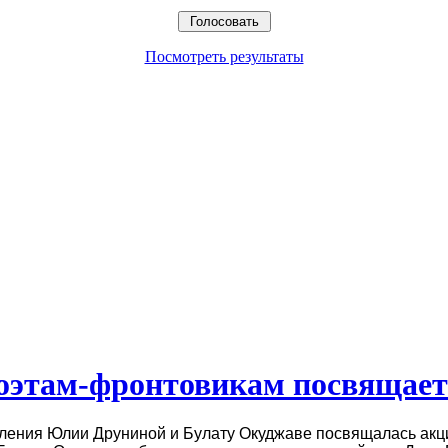
Посмотреть результаты
оэтам-фронтовикам посвящает
ления Юлии Друниной и Булату Окуджаве посвящалась акц