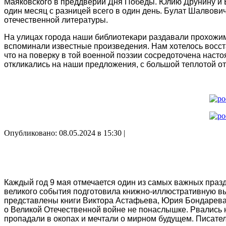
Маяковского в преддверии Дня Победы. Юлию Друнину и 
один месяц с разницей всего в один день. Булат Шалвови
отечественной литературы.
На улицах города наши библиотекари раздавали прохожим 
вспоминали известные произведения. Нам хотелось восста
что на поверку в той военной поэзии сосредоточена наст
откликались на наши предложения, с большой теплотой от
Опубликовано: 08.05.2024 в 15:30 |
Каждый год 9 мая отмечается один из самых важных праз
великого события подготовила книжно-иллюстративную вы
представлены книги Виктора Астафьева, Юрия Бондарева
о Великой Отечественной войне не понаслышке. Рвались н
пропадали в окопах и мечтали о мирном будущем. Писател