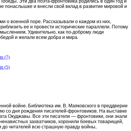
 Победы.
Эти два поэта-фронтовика родились в один год и
 не понаслышке и внесли свой вклад в развитие мировой и
и о военной поре. Рассказывали о каждом из них,
риблизить ее и провести исторические параллели. Потому
смыслением. Удивительно, как по-доброму люди
бедой и желали всем добра и мира.
нной войне. Библиотека им. В. Маяковского в преддверии
ию со дня рождения писателей-фронтовиков. На выставке
ата Окуджавы.
Все эти писатели — фронтовики, они знали
ь ненавистных захватчиков, хоронили боевых товарищей,
и до читателей всю страшную правду войны,