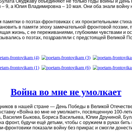
Булата Окуджаву объединяют не только годы войны и День
ч – 9, а Юлия Владимировна – 10 мая. Они оба знали войну
памятки о поэтах-фронтовиках с их пронзительными стихам
новить в памяти эпоху замечательной фронтовой поэзии, п
оящая жизнь, с ее переживаниями, глубокими чувствами и о
зывались о поэтах, поздравляли с предстоящей Великой По
Война во мне не умолкает
дников в нашей стране — День Победы в Великой Отечестве
ставку «Война во мне не умолкает», посвященную 100-лет
, Василия Быкова, Бориса Васильева, Юлии Друниной, Бул
а фронт, будучи ещё детьми, чтобы с оружием в руках бит
и-фронтовики показали войну без прикрас и смогли донест