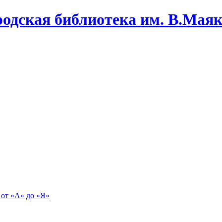
одская библиотека им. В.Маяко
 от «А» до «Я»