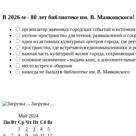
В 2026‑м - 80 лет библиотеке им. В. Маяковского!
организатор значимых городских событий и источник
уютное пространство для чтения, размышлений и сос
один из активных культурных центров города, где рег
пространство, где встречаются единомышленники и р
важная часть культурной жизни города, сохраняющая
основное назначение - выдача книг, а дополнительн
место встреч и общения
никогда не был(а) в библиотеке им. В. Маяковского
Загрузка ...
Май 2024
Пн
Вт
Ср
Чт
Пт
Сб
Вс
1
2
3
4
5
6
7
8
9
10
11
12