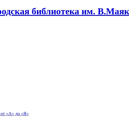
одская библиотека им. В.Маяко
 от «А» до «Я»