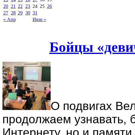
20
21
22
23
24
25
26
27
28
29
30
31
« Апр
Июн »
Бойцы «деви
О подвигах Ве
продолжаем узнавать, б
Интернету, но и памяти