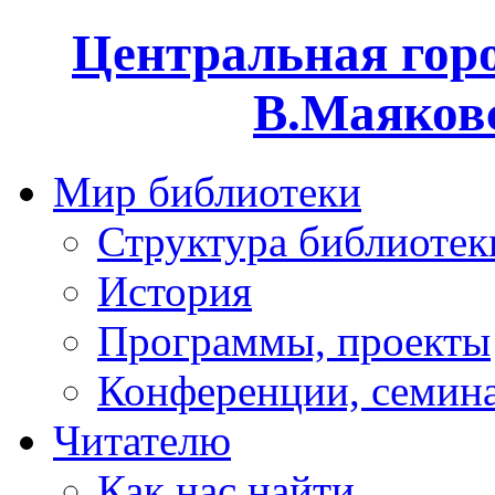
Центральная горо
В.Маяковс
Мир библиотеки
Структура библиотек
История
Программы, проекты
Конференции, семин
Читателю
Как нас найти