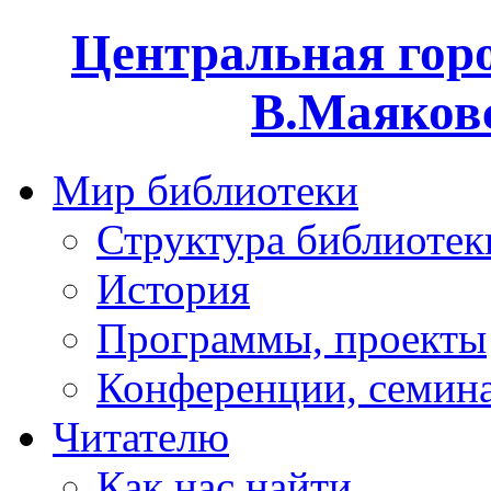
Центральная горо
В.Маяковс
Мир библиотеки
Структура библиотек
История
Программы, проекты
Конференции, семин
Читателю
Как нас найти