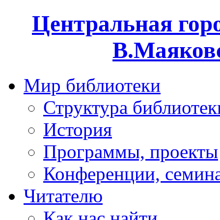
Центральная горо
В.Маяковс
Мир библиотеки
Структура библиотек
История
Программы, проекты
Конференции, семин
Читателю
Как нас найти