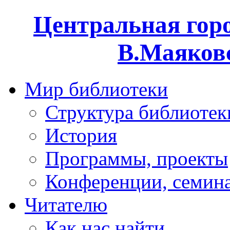
Центральная горо
В.Маяковс
Мир библиотеки
Структура библиотек
История
Программы, проекты
Конференции, семин
Читателю
Как нас найти