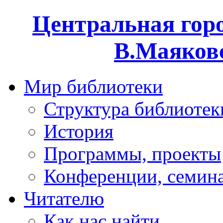
Центральная горо
В.Маяковс
Мир библиотеки
Структура библиотек
История
Программы, проекты
Конференции, семин
Читателю
Как нас найти