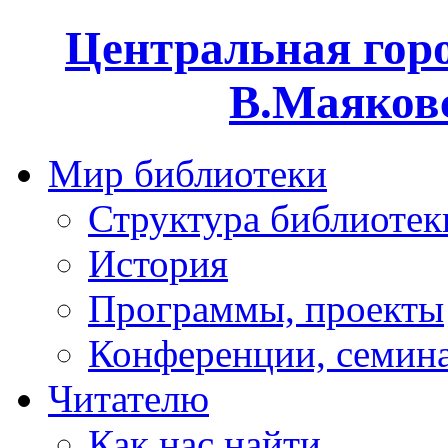
Центральная горо
В.Маяковс
Мир библиотеки
Структура библиотек
История
Программы, проекты
Конференции, семин
Читателю
Как нас найти