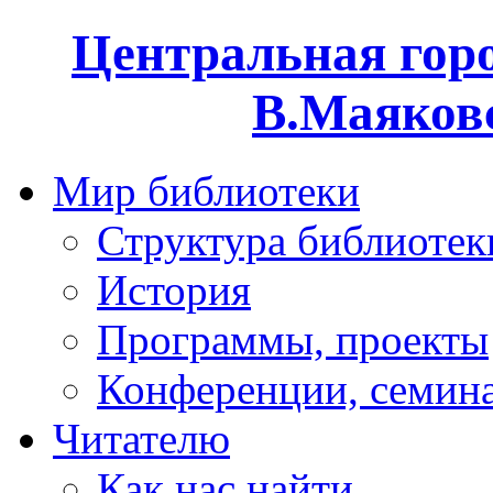
Центральная горо
В.Маяковс
Мир библиотеки
Структура библиотек
История
Программы, проекты
Конференции, семин
Читателю
Как нас найти