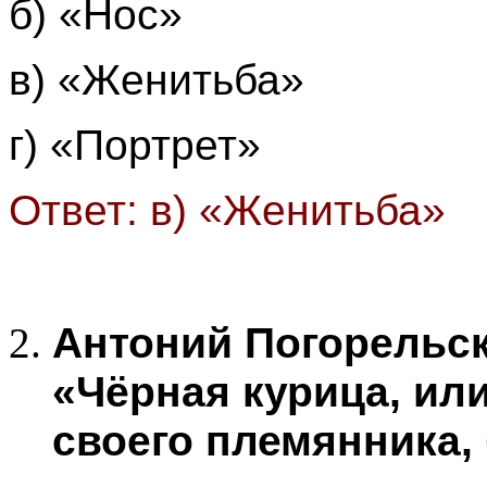
б) «Нос»
в) «Женитьба»
г) «Портрет»
Ответ: в) «Женитьба»
Антоний Погорельск
«Чёрная курица, ил
своего племянника,