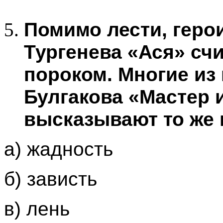
Помимо лести, геро
Тургенева «Ася» сч
пороком. Многие из
Булгакова «Мастер 
высказывают то же м
а) жадность
б) зависть
в) лень