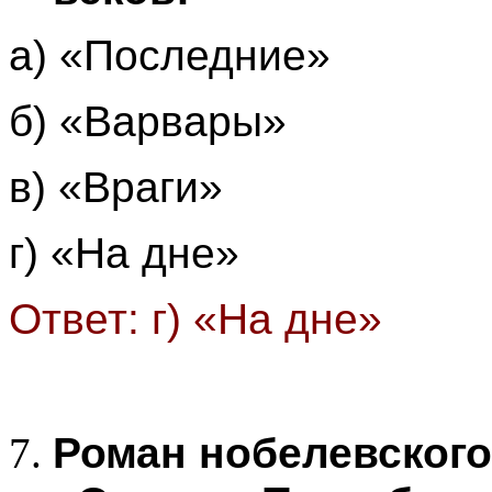
а) «Последние»
б) «Варвары»
в) «Враги»
г) «На дне»
Ответ: г) «На дне»
Роман нобелевского