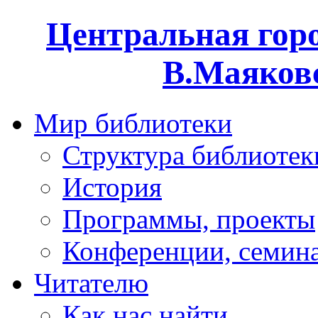
Центральная горо
В.Маяковс
Мир библиотеки
Структура библиотек
История
Программы, проекты
Конференции, семин
Читателю
Как нас найти