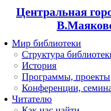
Центральная горо
В.Маяковс
Мир библиотеки
Структура библиотек
История
Программы, проекты
Конференции, семин
Читателю
Как нас найти