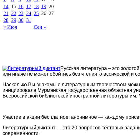
14
15
16
17
18
19
20
21
22
23
24
25
26
27
28
29
30
31
« Июл
Сен »
Русская литература – это золотой
или иначе не может обойтись без чтения классической и 
Насколько Вы знакомы с литературным творчеством можно
инициировала Мурманская государственная областная уни
Всероссийской библиотекой иностранной литературы им. 
Участие в акции бесплатное, анонимное — каждому присв
Литературный диктант — это 20 вопросов тестовых задани
современности.