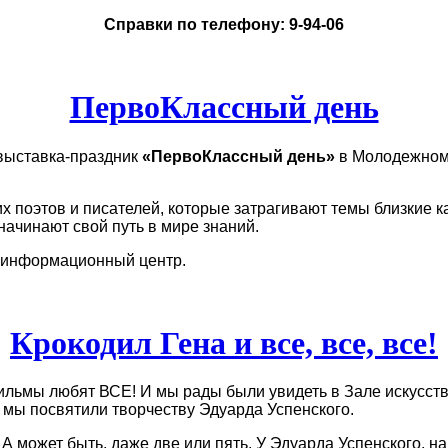
Справки по телефону: 9-94-06
ПервоКлассный день
выставка-праздник
«ПервоКлассный день»
в Молодежном
 поэтов и писателей, которые затрагивают темы близкие ка
начинают свой путь в мире знаний.
-информационный центр.
Крокодил Гена и все, все, все!
льмы любят ВСЕ! И мы рады были увидеть в Зале искусств б
ю мы посвятили творчеству Эдуарда Успенского.
 А может быть, даже две или пять. У Эдуарда Успенского, 