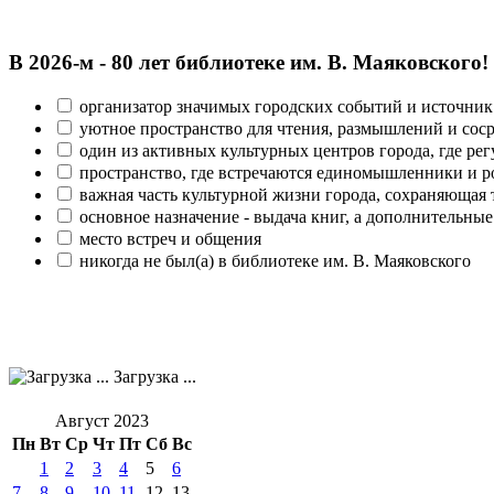
В 2026‑м - 80 лет библиотеке им. В. Маяковского!
организатор значимых городских событий и источник
уютное пространство для чтения, размышлений и сос
один из активных культурных центров города, где рег
пространство, где встречаются единомышленники и р
важная часть культурной жизни города, сохраняющая
основное назначение - выдача книг, а дополнительн
место встреч и общения
никогда не был(а) в библиотеке им. В. Маяковского
Загрузка ...
Август 2023
Пн
Вт
Ср
Чт
Пт
Сб
Вс
1
2
3
4
5
6
7
8
9
10
11
12
13