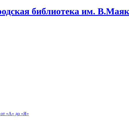
одская библиотека им. В.Маяко
 от «А» до «Я»