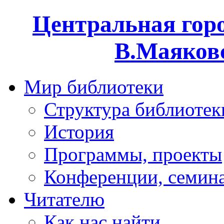
Центральная горо
В.Маяковс
Мир библиотеки
Структура библиотек
История
Программы, проекты
Конференции, семин
Читателю
Как нас найти