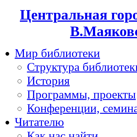
Центральная горо
В.Маяковс
Мир библиотеки
Структура библиотек
История
Программы, проекты
Конференции, семин
Читателю
Как нас найти