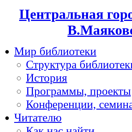
Центральная горо
В.Маяковс
Мир библиотеки
Структура библиотек
История
Программы, проекты
Конференции, семин
Читателю
Как нас найти