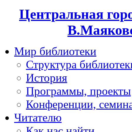
Центральная горо
В.Маяковс
Мир библиотеки
Структура библиотек
История
Программы, проекты
Конференции, семин
Читателю
Как нас найти