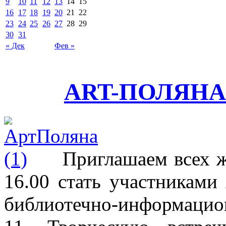
9
10
11
12
13
14
15
16
17
18
19
20
21
22
23
24
25
26
27
28
29
30
31
« Дек
Фев »
ART-ПОЛЯНА н
Приглашаем всех ж
16.00 стать участника
библиотечно-информацио