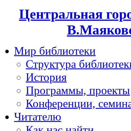
Центральная горо
В.Маяковс
Мир библиотеки
Структура библиотек
История
Программы, проекты
Конференции, семин
Читателю
Как нас найти