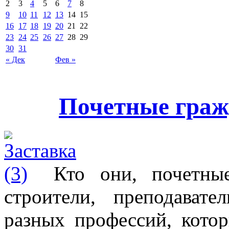
2
3
4
5
6
7
8
9
10
11
12
13
14
15
16
17
18
19
20
21
22
23
24
25
26
27
28
29
30
31
« Дек
Фев »
Почетные граж
Кто они, почетны
строители, преподава
разных профессий, кото