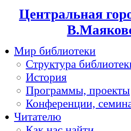
Центральная горо
В.Маяковс
Мир библиотеки
Структура библиотек
История
Программы, проекты
Конференции, семин
Читателю
Как нас найти