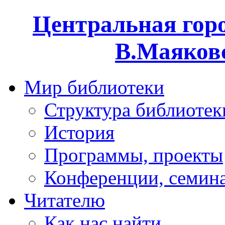
Центральная горо
В.Маяковс
Мир библиотеки
Структура библиотек
История
Программы, проекты
Конференции, семин
Читателю
Как нас найти