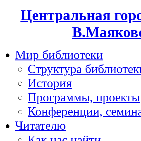
Центральная горо
В.Маяковс
Мир библиотеки
Структура библиотек
История
Программы, проекты
Конференции, семин
Читателю
Как нас найти