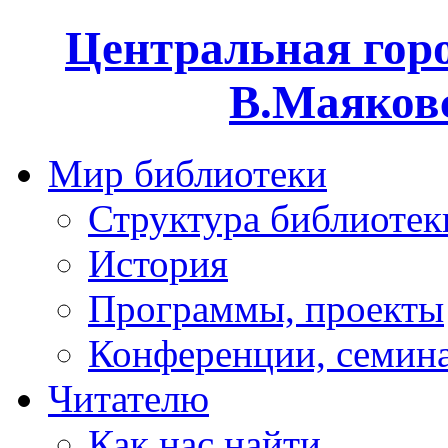
Центральная горо
В.Маяковс
Мир библиотеки
Структура библиотек
История
Программы, проекты
Конференции, семин
Читателю
Как нас найти