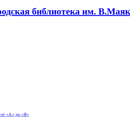
одская библиотека им. В.Маяко
 от «А» до «Я»