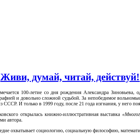
Живи, думай, читай, действуй!
тмечается 100-летие
со дня рождения
Александра Зиновьева,
од
афией и довольно сложной судьбой. За непобедимое вольномысл
з СССР. И только в 1999 году, после 21 года изгнания, у него п
ковского открылась книжно-иллюстративная выставка
«Многог
ми автора.
следие охватывает социологию, социальную философию, математич