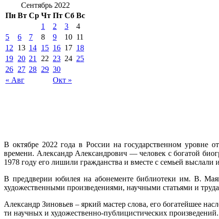
Сентябрь 2022
Пн
Вт
Ср
Чт
Пт
Сб
Вс
1
2
3
4
5
6
7
8
9
10
11
12
13
14
15
16
17
18
19
20
21
22
23
24
25
26
27
28
29
30
« Авг
Окт »
В октябре 2022 года в России на государственном уровне о
времени
.
Александр Александрович — человек с богатой биогр
1978 году его лишили гражданства и вместе с семьей выслали и
В преддверии юбилея на абонементе библиотеки им. В. Мая
художественными произведениями, научными статьями и труда
Александр Зиновьев – яркий мастер слова, его богатейшее на
ти научных и художественно-публицистических произведений.