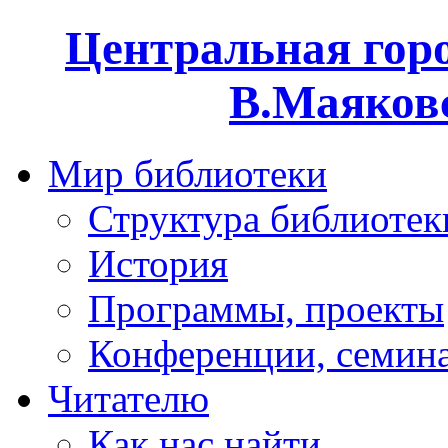
Центральная горо
В.Маяковс
Мир библиотеки
Структура библиотек
История
Программы, проекты
Конференции, семин
Читателю
Как нас найти