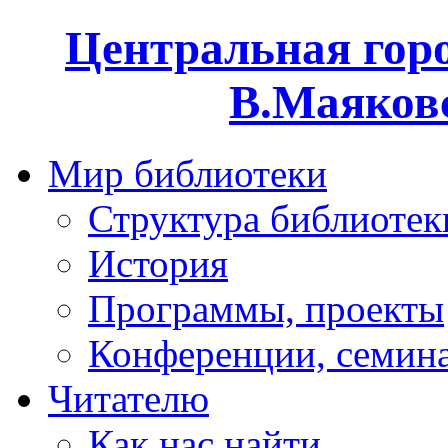
Центральная горо
В.Маяковс
Мир библиотеки
Структура библиотек
История
Программы, проекты
Конференции, семин
Читателю
Как нас найти