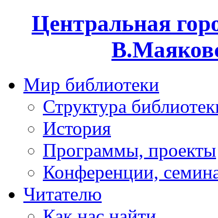
Центральная горо
В.Маяковс
Мир библиотеки
Структура библиотек
История
Программы, проекты
Конференции, семин
Читателю
Как нас найти