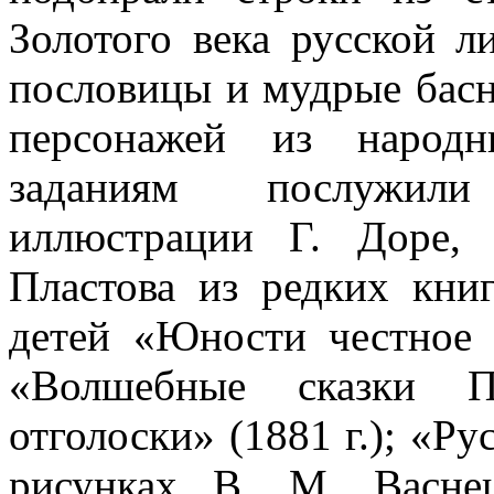
Золотого века русской л
пословицы и мудрые басн
персонажей из народн
заданиям послужил
иллюстрации Г. Доре,
Пластова из редких кни
детей «Юности честное з
«Волшебные сказки П
отголоски» (1881 г.); «Р
рисунках В. М. Васне