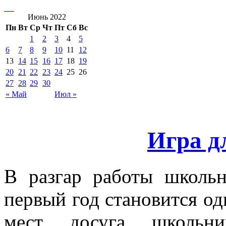
Июнь 2022
Пн
Вт
Ср
Чт
Пт
Сб
Вс
1
2
3
4
5
6
7
8
9
10
11
12
13
14
15
16
17
18
19
20
21
22
23
24
25
26
27
28
29
30
« Май
Июл »
Игра д
В разгар работы школь
первый год становится о
мест досуга школьн