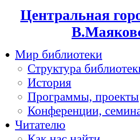
Центральная горо
В.Маяковс
Мир библиотеки
Структура библиотек
История
Программы, проекты
Конференции, семин
Читателю
Как нас найти