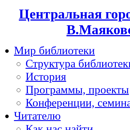
Центральная горо
В.Маяковс
Мир библиотеки
Структура библиотек
История
Программы, проекты
Конференции, семин
Читателю
Как нас найти