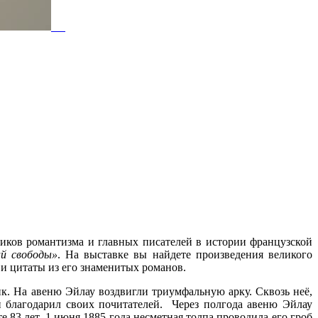
жников романтизма и главных писателей в истории французской
й свободы»
. На выставке вы найдете произведения великого
 и цитаты из его знаменитых романов.
к. На авеню Эйлау воздвигли триумфальную арку. Сквозь неё,
и благодарил своих почитателей. Через полгода авеню Эйлау
 83 лет. 1 июня 1885 года несметная толпа проводила его гроб