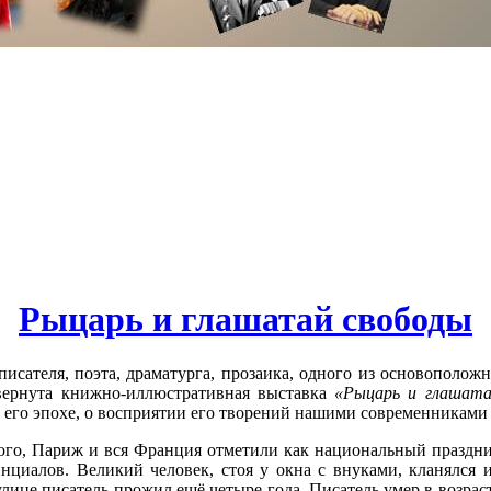
Рыцарь и глашатай свободы
писателя, поэта, драматурга, прозаика, одного из основополо
звернута книжно-иллюстративная выставка
«Рыцарь и глашата
о его эпохе, о восприятии его творений нашими современниками
юго, Париж и вся Франция отметили как национальный праздни
циалов. Великий человек, стоя у окна с внуками, кланялся 
ице писатель прожил ещё четыре года. Писатель умер в возрасте