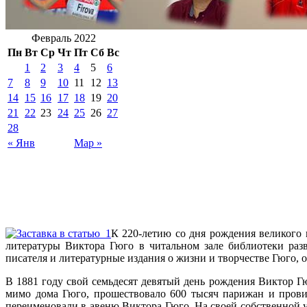
Февраль 2022
Пн
Вт
Ср
Чт
Пт
Сб
Вс
1
2
3
4
5
6
7
8
9
10
11
12
13
14
15
16
17
18
19
20
21
22
23
24
25
26
27
28
« Янв
Мар »
К 220-летию со дня рождения великого 
литературы Виктора Гюго в читальном зале библиотеки ра
писателя и литературные издания о жизни и творчестве Гюго, 
В 1881 году свой семьдесят девятый день рождения Виктор Г
мимо дома Гюго, прошествовало 600 тысяч парижан и провин
переименовали в авеню Виктора-Гюго. На своей собственной ул