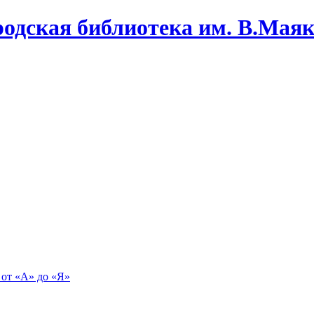
одская библиотека им. В.Маяко
 от «А» до «Я»