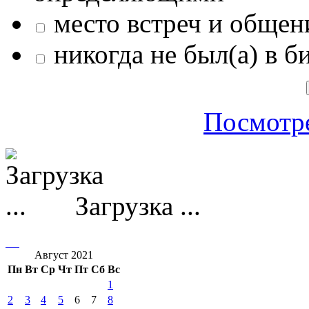
место встреч и общен
никогда не был(а) в б
Посмотре
Загрузка ...
Август 2021
Пн
Вт
Ср
Чт
Пт
Сб
Вс
1
2
3
4
5
6
7
8