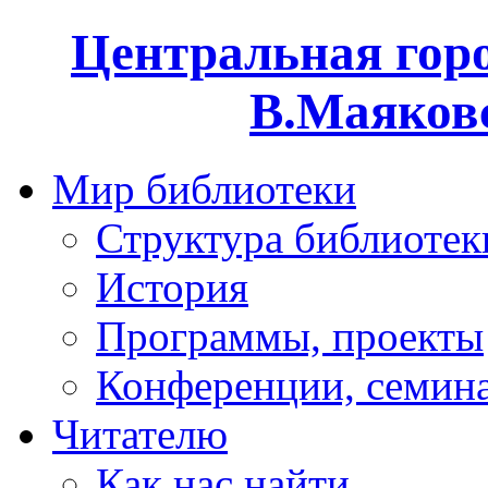
Центральная горо
В.Маяковс
Мир библиотеки
Структура библиотек
История
Программы, проекты
Конференции, семин
Читателю
Как нас найти