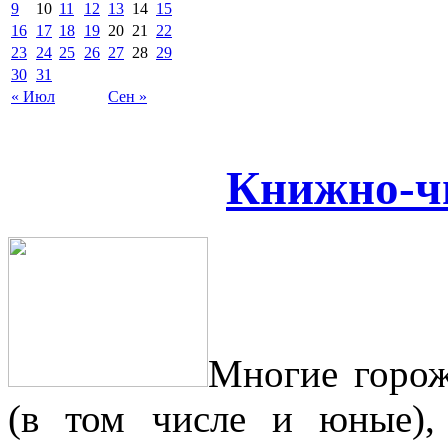
9
10
11
12
13
14
15
16
17
18
19
20
21
22
23
24
25
26
27
28
29
30
31
« Июл
Сен »
Книжно-ч
Многие горож
(в том числе и юные),