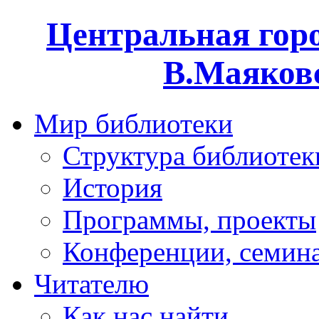
Центральная горо
В.Маяковс
Мир библиотеки
Структура библиотек
История
Программы, проекты
Конференции, семин
Читателю
Как нас найти