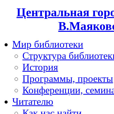
Центральная горо
В.Маяковс
Мир библиотеки
Структура библиотек
История
Программы, проекты
Конференции, семин
Читателю
Как нас найти