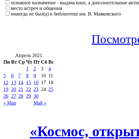
основное назначение - выдача книг, а дополнительные ак
место встреч и общения
никогда не был(а) в библиотеке им. В. Маяковского
Посмотре
Апрель 2021
Пн
Вт
Ср
Чт
Пт
Сб
Вс
1
2
3
4
5
6
7
8
9
10
11
12
13
14
15
16
17
18
19
20
21
22
23
24
25
26
27
28
29
30
« Мар
Май »
«Космос, откры