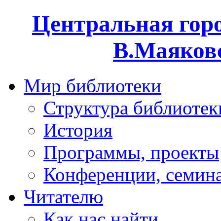
Центральная горо
В.Маяковс
Мир библиотеки
Структура библиотек
История
Программы, проекты
Конференции, семин
Читателю
Как нас найти