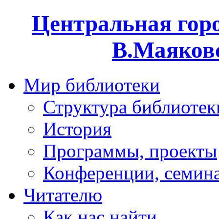
Центральная горо
В.Маяковс
Мир библиотеки
Структура библиотек
История
Программы, проекты
Конференции, семин
Читателю
Как нас найти