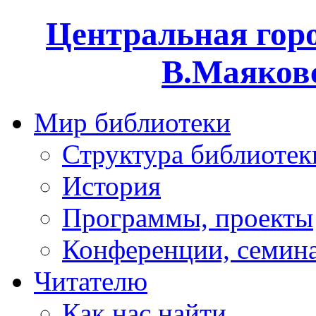
Центральная горо
В.Маяковс
Мир библиотеки
Структура библиотек
История
Программы, проекты
Конференции, семин
Читателю
Как нас найти