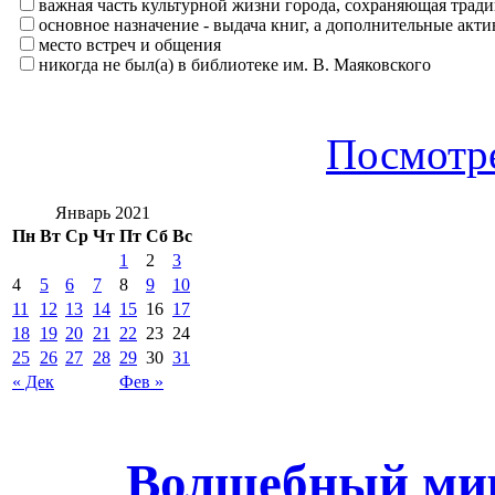
важная часть культурной жизни города, сохраняющая тра
основное назначение - выдача книг, а дополнительные ак
место встреч и общения
никогда не был(а) в библиотеке им. В. Маяковского
Посмотре
Январь 2021
Пн
Вт
Ср
Чт
Пт
Сб
Вс
1
2
3
4
5
6
7
8
9
10
11
12
13
14
15
16
17
18
19
20
21
22
23
24
25
26
27
28
29
30
31
« Дек
Фев »
Волшебный ми