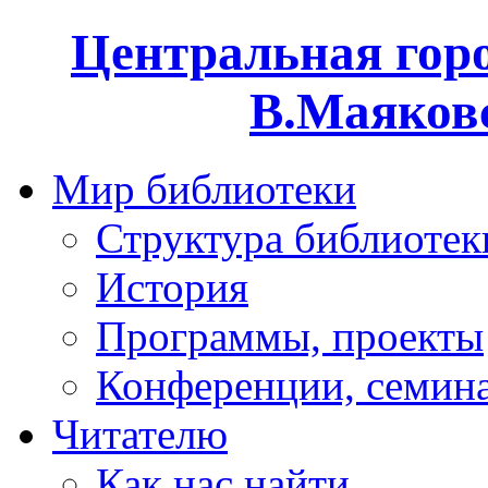
Центральная горо
В.Маяковс
Мир библиотеки
Структура библиотек
История
Программы, проекты
Конференции, семин
Читателю
Как нас найти