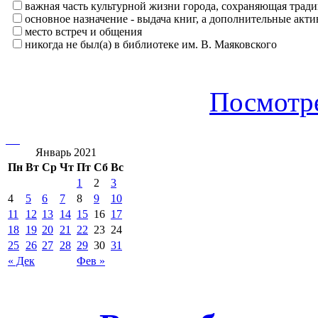
важная часть культурной жизни города, сохраняющая тра
основное назначение - выдача книг, а дополнительные ак
место встреч и общения
никогда не был(а) в библиотеке им. В. Маяковского
Посмотре
Январь 2021
Пн
Вт
Ср
Чт
Пт
Сб
Вс
1
2
3
4
5
6
7
8
9
10
11
12
13
14
15
16
17
18
19
20
21
22
23
24
25
26
27
28
29
30
31
« Дек
Фев »